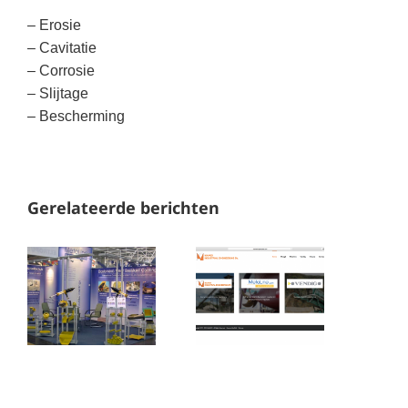
– Erosie
– Cavitatie
– Corrosie
– Slijtage
– Bescherming
Gerelateerde berichten
Nieuwe
Metaline
website
op Marine
Maagd
Maintenance
Industrial
2018
Engineering