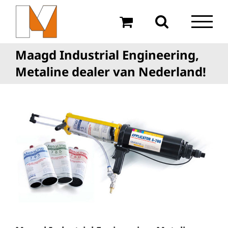
Ga
naar
inhoud
Maagd Industrial Engineering,
Metaline dealer van Nederland!
Bekijk
grotere
afbeelding